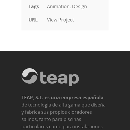
Tags
Animation, Design
URL
View Project
TEAP, S.L. es una empresa española
de tecnología de alta gama que diseña
y fabrica sus propios cloradores
salinos, tanto para piscinas
particulares como para instalaciones