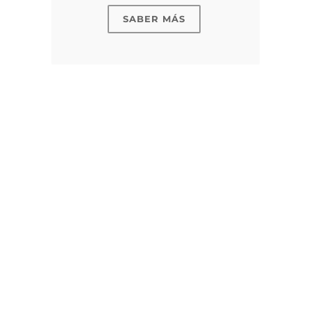
SABER MÁS
Cloradores Salinos
Saliclor® y sus ventajas