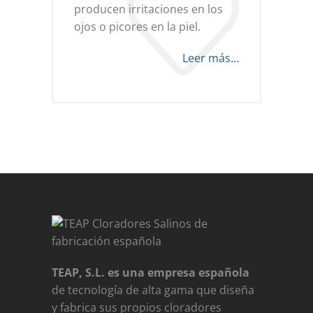
producen irritaciones en los
ojos o picores en la piel.
Leer más…
TEAP, S.L. es una empresa española
de tecnología de alta gama que diseña
y fabrica sus propios cloradores